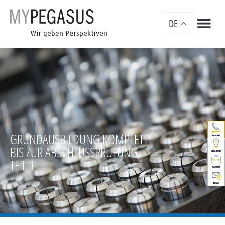
DE
GRUND­AUSBILDUNG KOMPLETT
BIS ZUR ABSCHLUSS­PRÜFUNG,
TEIL 1