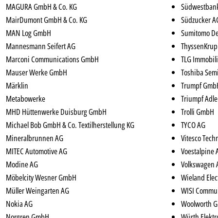
MAGURA GmbH & Co. KG
Südwestban
MairDumont GmbH & Co. KG
Südzucker A
MAN Log GmbH
Sumitomo De
Mannesmann Seifert AG
ThyssenKrup
Marconi Communications GmbH
TLG Immobil
Mauser Werke GmbH
Toshiba Sem
Märklin
Trumpf GmbH
Metabowerke
Triumpf Adle
MHD Hüttenwerke Duisburg GmbH
Trolli GmbH
Michael Bob GmbH & Co. Textilherstellung KG
TYCO AG
Mineralbrunnen AG
Vitesco Tec
MITEC Automotive AG
Voestalpine 
Modine AG
Volkswagen 
Möbelcity Wesner GmbH
Wieland Ele
Müller Weingarten AG
WISI Commun
Nokia AG
Woolworth G
Norgren GmbH
Würth Elekt