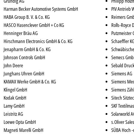
Grundig AG
Philipp Hol
Harman Becker Automotive Systems GmbH
PIV Antrieb 
HABA Group B. V. & Co. KG
Reimers Gm
HASCO Hasenclever GmbH + Co KG
Rolls-Royce 
Henninger Bräu AG
Putzmeister
Hirschmann Electronics GmbH & Co. KG
Schaeffler K
Jenapharm GmbH & Co. KG
Schwäbisch
Johnson Controls GmbH
Semecs Gm
John Deere
Sebald Dru
Junghans Uhren GmbH
Siemens AG
KAMAX Werke GmbH & Co. KG
Siemens Me
Klingel GmbH
Siemens Zäh
Kodak GmbH
Sitech Sitzt
Lamy GmbH
SKF Textilm
Leistritz AG
Solarworld A
Loewe Opta GmbH
s.Oliver Sal
Magneti Marelli GmbH
SÜBA Hoch -