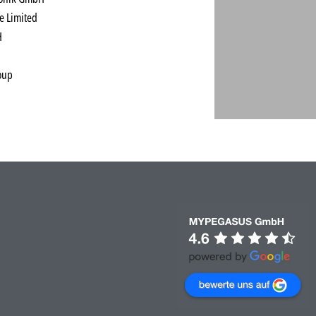
e Limited
H
roup