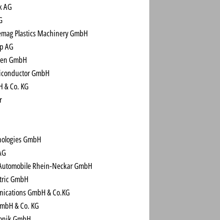
k AG
G
mag Plastics Machinery GmbH
p AG
ien GmbH
iconductor GmbH
 & Co. KG
r
hnologies GmbH
AG
Automobile Rhein-Neckar GmbH
ctric GmbH
ications GmbH & Co.KG
mbH & Co. KG
ronik GmbH