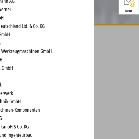
zmann AG
Werner
bH
Deutschland Ltd. & Co. KG
 GmbH
G
e Werkzeugmaschinen GmbH
bH
ck GmbH
d.
lerwerk
echnik GmbH
aschinen-Komponenten
G
es GmbH & Co. KG
und Ingenieurbau