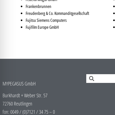
Frankenbrunnen
Freudenberg & Co. Kommanditgesellschaft
Fujitsu Siemens Computers
Fujifilm Europe GmbH
MYPEGASUS GmbH
Burkhardt + Weber Str. 57
72760 Reutlingen
fon: 0049 / (0)7121 / 34 75 – 0