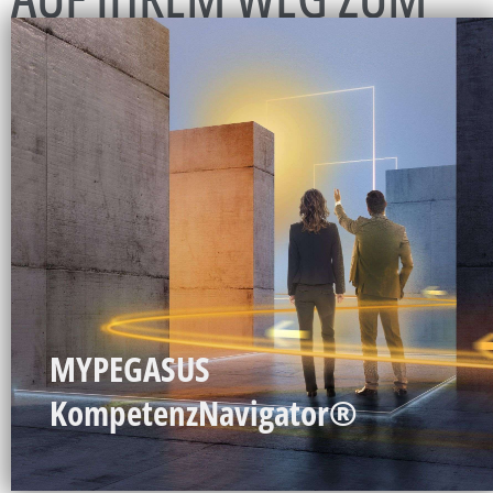
PERFEKTEN JOB
MYPEGASUS
KompetenzNavigator®
Ein Meilenstein in der Personalberatung
mehr Info
MYPEGASUS
KompetenzNavigator®