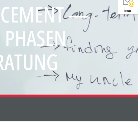
LACEMENT —
 PHASEN
RATUNG