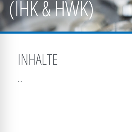
(IHK & HWK)
INHALTE
…