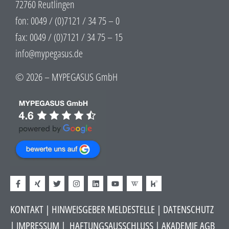
72760 Reutlingen
fon: 0049 / (0)7121 / 34 75 – 0
fax: 0049 / (0)7121 / 34 75 – 15
info@mypegasus.de
© 2026 – MYPEGASUS GmbH
KONTAKT
|
HINWEISGEBER MELDESTELLE
| DATENSCHUTZ
|
IMPRESSUM
|
HAFTUNGSAUSSCHLUSS​
|
AKADEMIE AGB